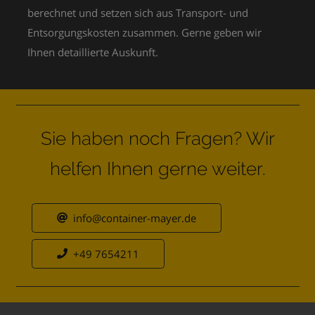
berechnet und setzen sich aus Transport- und
Entsorgungskosten zusammen. Gerne geben wir
Ihnen
detaillierte
Auskunft.
Sie haben noch Fragen? Wir
helfen Ihnen gerne weiter.
info@container-mayer.de
+49 7654211