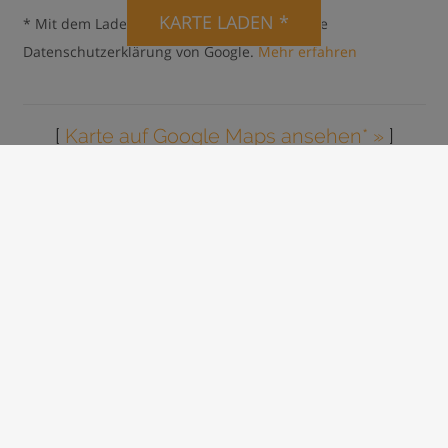
KARTE LADEN *
* Mit dem Laden der Karte akzeptierst du die
Datenschutzerklärung von Google.
Mehr erfahren
[
Karte auf Google Maps ansehen* »
]